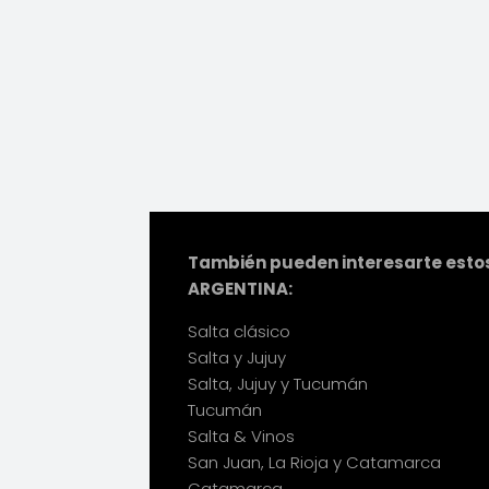
También pueden interesarte estos
ARGENTINA:
Salta clásico
Salta y Jujuy
Salta, Jujuy y Tucumán
Tucumán
Salta & Vinos
San Juan, La Rioja y Catamarca
Catamarca