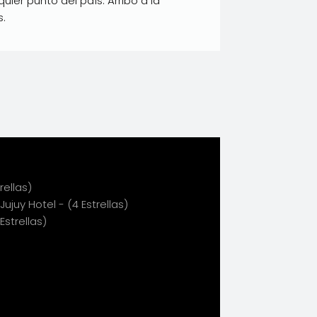
uier punto del país. Arribo a la
s.
rellas)
juy Hotel - (4 Estrellas)
Estrellas)