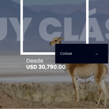
UY CLÁ
Cotizar
Desde
U$D 30,790.00