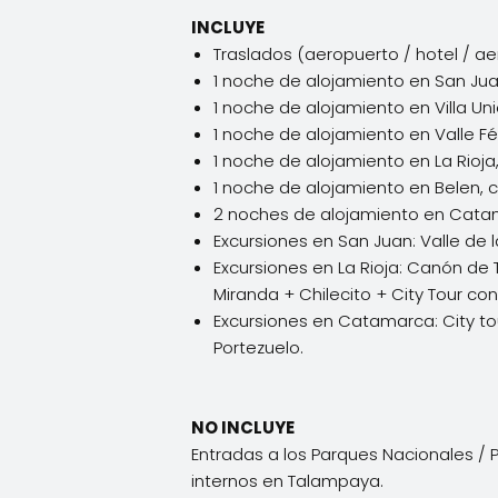
INCLUYE
Traslados (aeropuerto / hotel / a
1 noche de alojamiento en San Ju
1 noche de alojamiento en Villa Un
1 noche de alojamiento en Valle Fé
1 noche de alojamiento en La Rioj
1 noche de alojamiento en Belen, 
2 noches de alojamiento en Cata
Excursiones en San Juan: Valle de l
Excursiones en La Rioja: Canón d
Miranda + Chilecito + City Tour co
Excursiones en Catamarca: City t
Portezuelo.
NO INCLUYE
Entradas a los Parques Nacionales / Pr
internos en Talampaya.