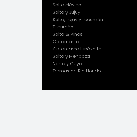
Salta clásico
Salta y Jujuy
Salta, Jujuy y Tucumán
Tucumán
Salta & Vinos
Catamarca
Catamarca Hinóspita
Salta y Mendoza
Norte y Cuyo
Termas de Rio Hondo