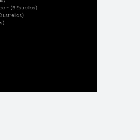
as)
 - (5 Estrellas)
 Estrellas)
as)