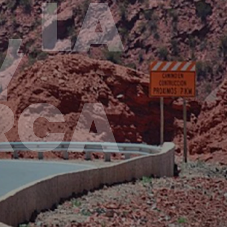
, LA
Y
RCA