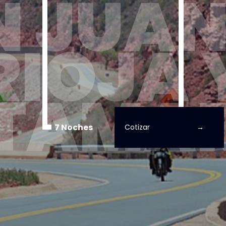
 JUAN
RIOJA 
TAMA
7 Noches
Cotizar