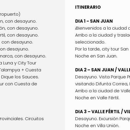
ITINERARIO
eropuerto)
an, con desayuno.
DIA 1 - SAN JUAN
ión, con desayuno.
¡Bienvenidos a la ciudad 
rtil, con desayuno.
Arribo a la ciudad y trasl
a, con desayuno.
seleccionado.
con desayuno.
Por la tarde, city tour San
marca, con desayuno.
Noche en San Juan.
a Luna y City Tour
e Talampya + Cuesta
DIA 2 – SAN JUAN / VALL
n Dique los Sauces.
Desayuno. Vista Parque Pr
our con Cuesta de
visitando Difunta Correa
Arribo a la ciudad de Valle 
Noche en Valle Fértil.
DIA 3 – VALLE FÉRTIL / V
ovinciales. Circuitos
Desayuno. Excursión Par
Noche en Villa Unión.