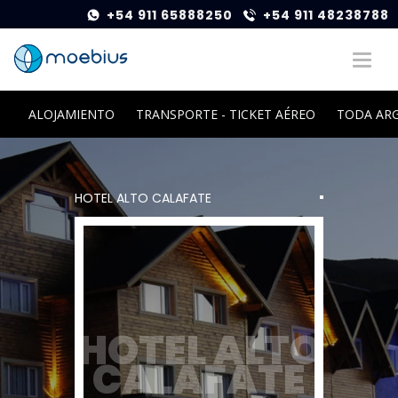
+54 911 65888250
+54 911 48238788
ALOJAMIENTO
TRANSPORTE - TICKET AÉREO
TODA AR
HOTEL ALTO CALAFATE
HOTEL ALTO
CALAFATE