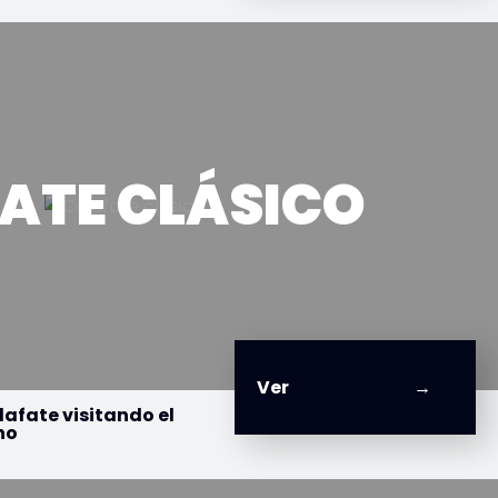
ATE CLÁSICO
Ver
lafate visitando el
no