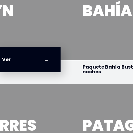
YN
BAHÍA
Ver
Paquete Bahía Bust
noches
ORRES
PATA