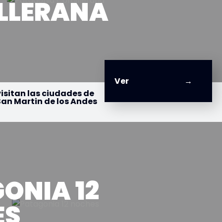
LLERANA
Ver
isitan las ciudades de
San Martin de los Andes
ONIA 12
ES