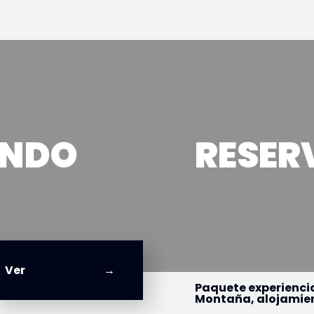
UNDO
RESER
Ver
Paquete experienci
Montaña, alojamie