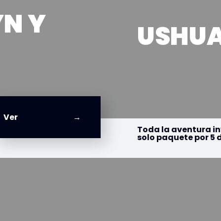
N Y
USHUA
Ver
Toda la aventura in
solo paquete por 5 