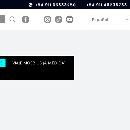
+54 911 65888250
+54 911 48238788
OS
VIAJE MOEBIUS (A MEDIDA)