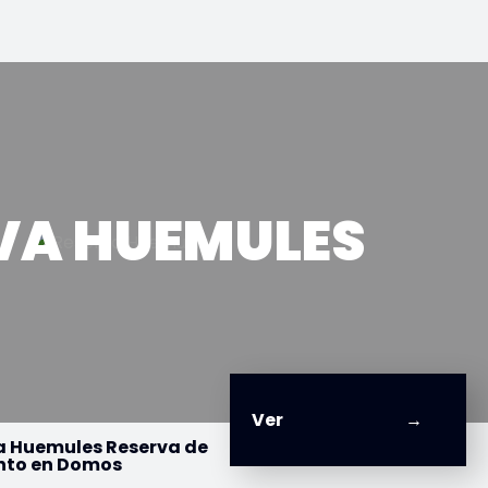
VA HUEMULES
Ver
a Huemules Reserva de
nto en Domos