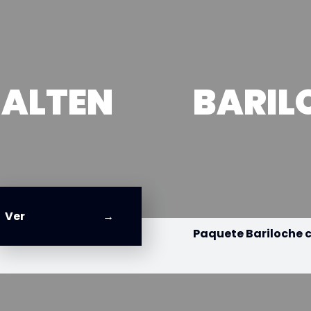
HALTEN
BARIL
Ver
Paquete Bariloche c