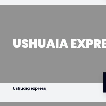
USHUAIA EXPR
Ushuaia express