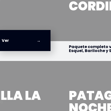
CORDI
Ver
Paquete completo v
Esquel, Bariloche y 
LLA LA
PATAG
NOCH