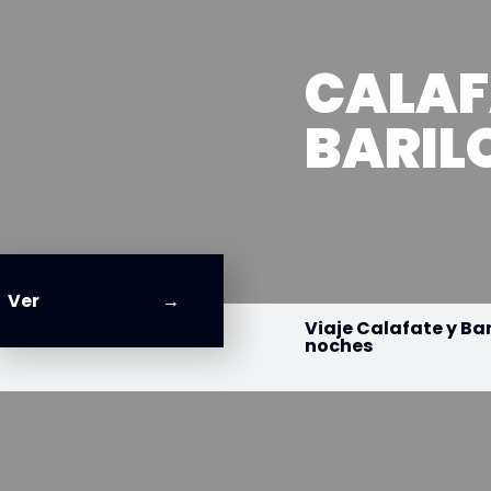
CALAF
BARIL
Ver
Viaje Calafate y Bar
noches