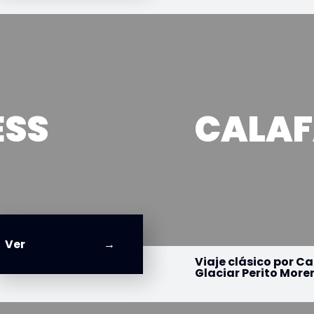
ESS
CALAF
Ver
Viaje clásico por Ca
Glaciar Perito More