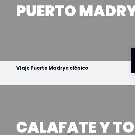
PUERTO MADR
Viaje Puerto Madryn clásico
CALAFATE Y T