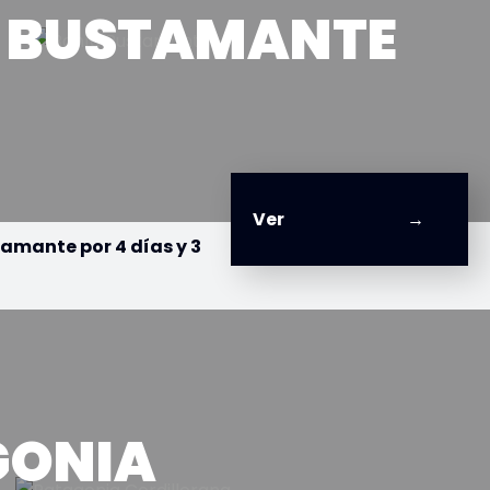
 BUSTAMANTE
Ver
amante por 4 días y 3
GONIA