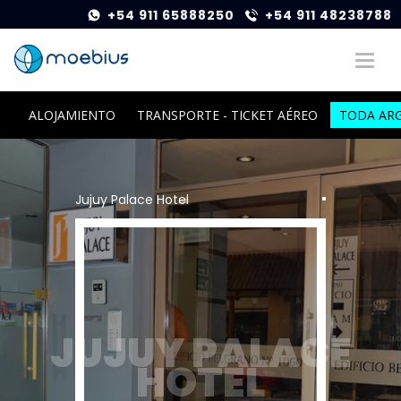
+54 911 65888250
+54 911 48238788
ALOJAMIENTO
TRANSPORTE - TICKET AÉREO
TODA AR
Jujuy Palace Hotel
JUJUY PALACE
HOTEL