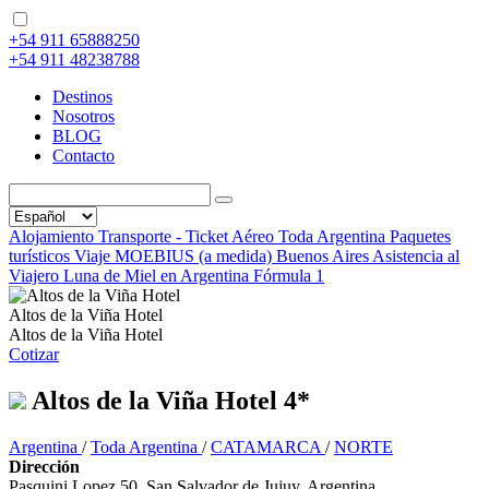
+54 911 65888250
+54 911 48238788
Destinos
Nosotros
BLOG
Contacto
Alojamiento
Transporte - Ticket Aéreo
Toda Argentina
Paquetes
turísticos
Viaje MOEBIUS (a medida)
Buenos Aires
Asistencia al
Viajero
Luna de Miel en Argentina
Fórmula 1
Altos de la Viña Hotel
Altos de la Viña Hotel
Cotizar
Altos de la Viña Hotel 4*
Argentina
/
Toda Argentina
/
CATAMARCA
/
NORTE
Dirección
Pasquini Lopez 50, San Salvador de Jujuy, Argentina