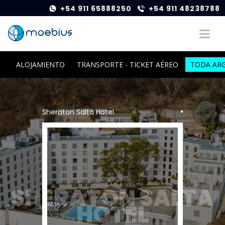
+54 911 65888250
+54 911 48238788
ALOJAMIENTO
TRANSPORTE - TICKET AÉREO
TODA AR
Sheraton Salta Hotel
SHERATON SALTA
HOTEL