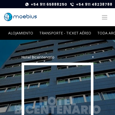
+54 911 65888250
+54 911 48238788
ALOJAMIENTO
TRANSPORTE - TICKET AÉREO
TODA AR
Hotel Bicentenario
HOTEL
BICENTENARIO