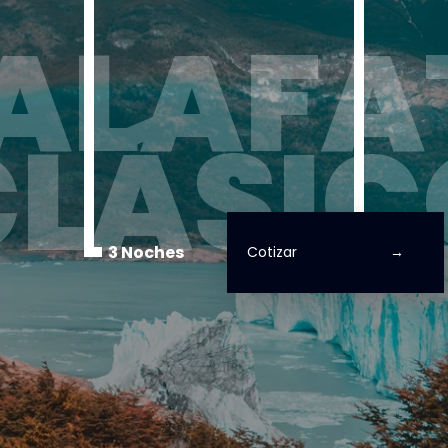
ALAFA
CLÁSIC
3 Noches
Cotizar