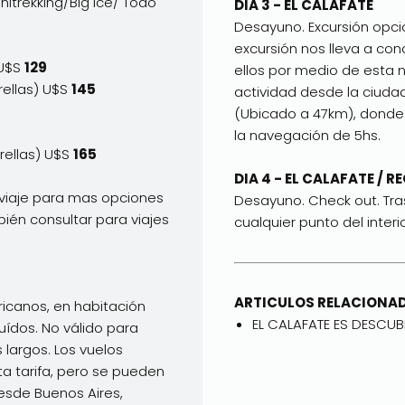
nitrekking/Big Ice/ Todo
DIA 3 - EL CALAFATE
Desayuno. Excursión opcio
excursión nos lleva a co
 U$S
129
ellos por medio de esta
trellas) U$S
145
actividad desde la ciuda
(Ubicado a 47km), donde 
la navegación de 5hs.
rellas) U$S
165
DIA 4 - EL CALAFATE / 
viaje para mas opciones
Desayuno. Check out. Tra
bién consultar para viajes
cualquier punto del interio
ARTICULOS RELACIONA
icanos, en habitación
EL CALAFATE ES DESCUB
uídos. No válido para
largos. Los vuelos
a tarifa, pero se pueden
 desde Buenos Aires,