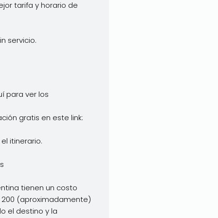
jor tarifa y horario de
n servicio.
í para ver los
ción gratis en este link:
l itinerario.
os
ntina tienen un costo
D 200 (aproximadamente)
 el destino y la