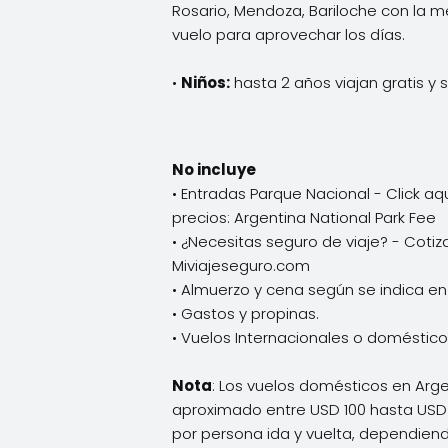
Rosario, Mendoza, Bariloche con la me
vuelo para aprovechar los días.
•
Niños:
hasta 2 años viajan gratis y si
No incluye
• Entradas Parque Nacional - Click aqu
precios:
Argentina National Park Fee
• ¿Necesitas seguro de viaje? - Cotiza
Miviajeseguro.com
• Almuerzo y cena según se indica en e
• Gastos y propinas.
• Vuelos Internacionales o doméstic
Nota
: Los vuelos domésticos en Arge
aproximado entre USD 100 hasta US
por persona ida y vuelta, dependiendo