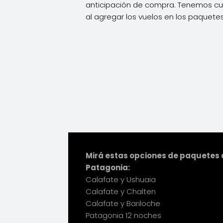
anticipación de compra. Tenemos cup
al agregar los vuelos en los paquetes
Mirá estas opciones de paquetes d
Patagonia:
Calafate y Ushuaia
Calafate y Chalten
Calafate y Bariloche
Patagonia 12 noches