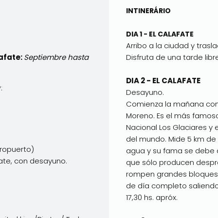
INTINERÁRIO
DIA 1 - EL CALAFATE
Arribo a la ciudad y tras
afate:
Septiembre hasta
Disfruta de una tarde libre
DIA 2 - EL CALAFATE
:
Desayuno.
Comienza la mañana con u
Moreno. Es el más famoso
Nacional Los Glaciares y 
del mundo. Mide 5 km de l
eropuerto)
agua y su fama se debe a
ate, con desayuno.
que sólo producen despre
rompen grandes bloques de
de día completo saliendo 
17,30 hs. apróx.