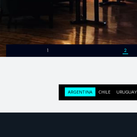
1
2
ARGENTINA
CHILE
URUGUAY