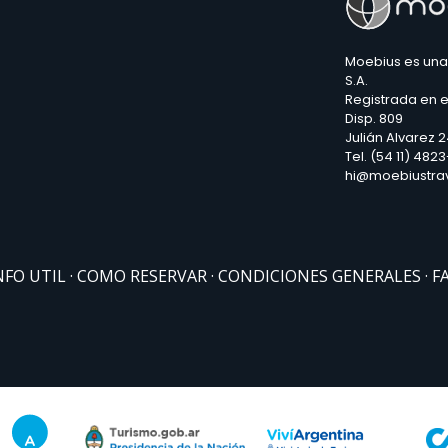
Moebius es una
S.A.
Registrada en e
Disp. 809
Julián Alvarez 
Tel. (54 11) 482
hi@moebiustra
NFO UTIL
COMO RESERVAR
CONDICIONES GENERALES
F