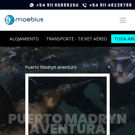
+54 911 65888250
+54 911 48238788
ALOJAMIENTO
TRANSPORTE - TICKET AÉREO
TODA AR
Puerto Madryn aventura
PUERTO MADRYN
AVENTURA